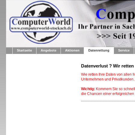
Startseite
Angebote
Aktionen
Datenrettung
Service
Datenverlust ? Wir retten
Wie retten Ihre Daten von allen 
Unternehmen und Privatkunden.
Wichtig:
Kommem Sie so schnell 
die Chancen einer erfolgreichen