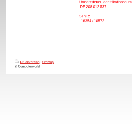
Umsatzsteuer-Identifikationsnum
DE 208 012 537
STNR:
18354 / 10572
Druckversion
|
Sitemap
© Computerworld